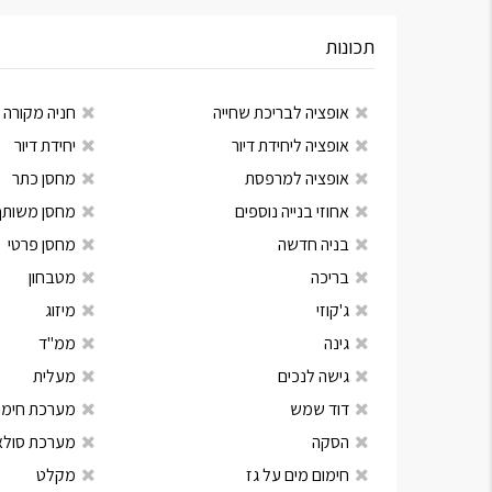
תכונות
אופציה לבריכת שחייה
חניה מקורה
אופציה ליחידת דיור
יחידת דיור
אופציה למרפסת
מחסן כתר
אחוזי בנייה נוספים
מחסן משותף
בניה חדשה
מחסן פרטי
בריכה
מטבחון
ג'קוזי
מיזוג
גינה
ממ"ד
גישה לנכים
מעלית
דוד שמש
מערכת חימום
הסקה
מערכת סולא
חימום מים על גז
מקלט