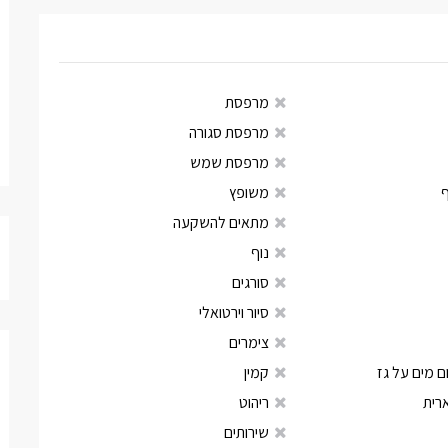
מרפסת
מרפסת סגורה
מרפסת שמש
משופץ
מתאים להשקעה
נוף
סורגים
סיור וירטואלי
צימרים
 מים על גז
קמין
רית
ריהוט
שירותים