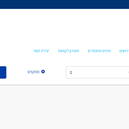
אהרון איציקזון
חביבה איציקזון
מרטה אמבון
טלי עזרא
רושים
טיפים ומאמרים
מועדון לקוחות
יצירת קשר
אסתר מישר
מתקדם
אהרון איציקזון
חביבה איציקזון
מרטה אמבון
טלי עזרא
אסתר מישר