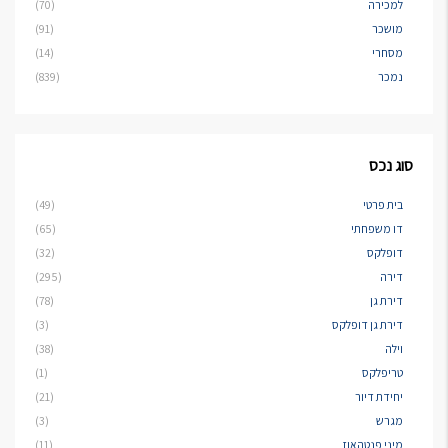
למכירה
(70)
מושכר
(91)
מסחרי
(14)
נמכר
(839)
סוג נכס
בית פרטי
(49)
דו משפחתי
(65)
דופלקס
(32)
דירה
(295)
דירת גן
(78)
דירת גן דופלקס
(3)
וילה
(38)
טריפלקס
(1)
יחידת דיור
(21)
מגרש
(3)
מיני פנטהאוז
(11)