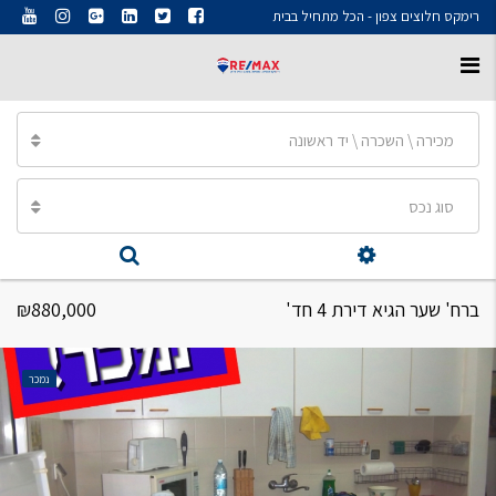
רימקס חלוצים צפון - הכל מתחיל בבית
מכירה \ השכרה \ יד ראשונה
סוג נכס
ברח' שער הגיא דירת 4 חד'
₪880,000
נמכר