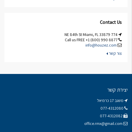
Contact Us
774 NE 84th St Miami, FL 33879
Call us FREE +1 (800) 990 8877
info@houzez.com
צור קשר
יצירת קשר
משגב 17 כרמיאל
077-4312080
077-4312082
office.rmx@gmail.com