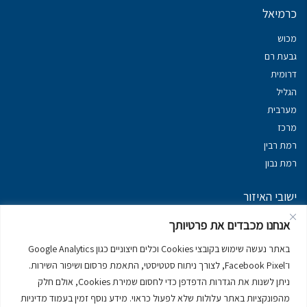
כרמיאל
מכוש
גבעת רם
דרומית
הגליל
מערבית
מרכז
רמת רבין
רמת נבון
ישובי האיזור
נכסים במשגב
אנחנו מכבדים את פרטיותך
נכסים ב
גליל עליון
באתר נעשה שימוש בקובצי Cookies וכלים חיצוניים כגון Google Analytics
נכסים ב
מרום הגליל
ו־Facebook Pixel, לצורך ניתוח סטטיסטי, התאמת פרסום ושיפור השירות.
נכסים ב
סובב כנרת
ניתן לשנות את הגדרות הדפדפן כדי לחסום שמירת Cookies, אולם חלק
נכסים ב
ראש פינה
מהפונקציות באתר עלולות שלא לפעול כראוי. מידע נוסף זמין בעמוד מדיניות