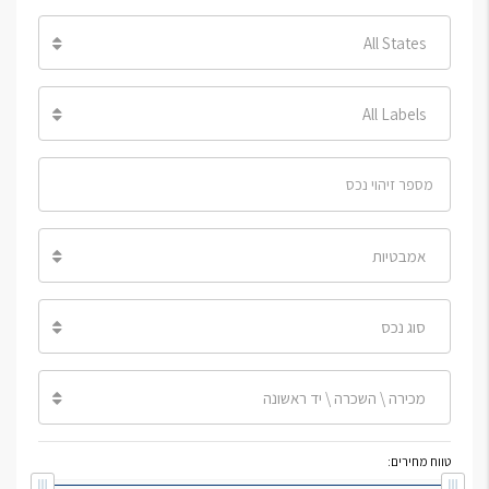
All States
All Labels
אמבטיות
סוג נכס
מכירה \ השכרה \ יד ראשונה
טווח מחירים: