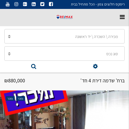
רימקס חלוצים צפון - הכל מתחיל בבית
מכירה \ השכרה \ יד ראשונה
סוג נכס
ברח' שדמה דירת 4 חד'
₪880,000
נמכר
נמכר