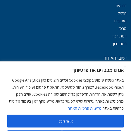
דרומית
הגליל
מערבית
מרכז
רמת רבין
רמת נבון
ישובי האיזור
נכסים במשגב
אנחנו מכבדים את פרטיותך
נכסים ב
גליל עליון
באתר נעשה שימוש בקובצי Cookies וכלים חיצוניים כגון Google Analytics
נכסים ב
מרום הגליל
ו־Facebook Pixel, לצורך ניתוח סטטיסטי, התאמת פרסום ושיפור השירות.
נכסים ב
סובב כנרת
ניתן לשנות את הגדרות הדפדפן כדי לחסום שמירת Cookies, אולם חלק
נכסים ב
ראש פינה
מהפונקציות באתר עלולות שלא לפעול כראוי. מידע נוסף זמין בעמוד מדיניות
פרטיות באתר
מדיניות פרטיות האתר
אשר הכל
דירות למכירה בכרמיאל
יצירת קשר
דרושים
מדיניות פרטיות באתר