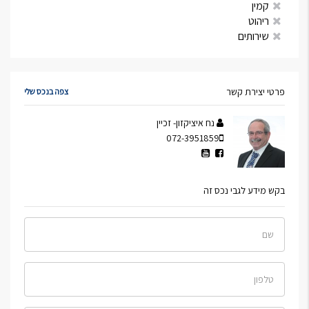
קמין
ריהוט
שירותים
פרטי יצירת קשר
צפה בנכס שלי
נח איציקזון- זכיין
072-3951859
בקש מידע לגבי נכס זה