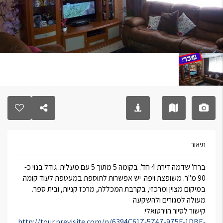
תיאור
ברח' שדמה דירת 4 חד'. בקומה 5 מתוך 5 עם מעלית. גודל בנוי כ-
90 מ"ר. משופצת ויפה. יש אפשרות לתוספת במעטפת לעוד קומה.
במיקום מצוין ומרכזי, בקרבת המכללה, מרכז קניות, ובית ספר.
מעולה למגורים ולהשקעה
קישור לסיור הוירטואלי:
http://tour.previsite.com/p/6394C617-5747-975F-1DBE-