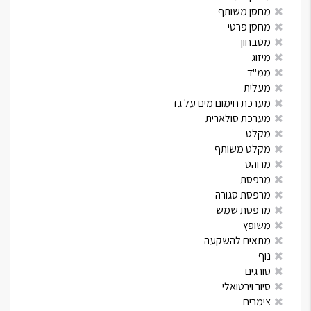
מחסן משותף
מחסן פרטי
מטבחון
מיזוג
ממ"ד
מעלית
מערכת חימום מים על גז
מערכת סולארית
מקלט
מקלט משותף
מרוהט
מרפסת
מרפסת סגורה
מרפסת שמש
משופץ
מתאים להשקעה
נוף
סורגים
סיור וירטואלי
צימרים