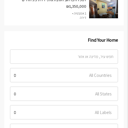
₪1,350,000
1 אמבטיה •
דירה
Find Your Home
All Countries
All States
All Labels