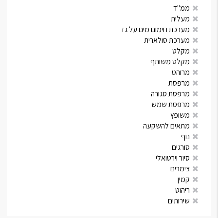
ממ"ד
מעלית
מערכת חימום מים על גז
מערכת סולארית
מקלט
מקלט משותף
מרוהט
מרפסת
מרפסת סגורה
מרפסת שמש
משופץ
מתאים להשקעה
נוף
סורגים
סיור וירטואלי
צימרים
קמין
ריהוט
שירותים