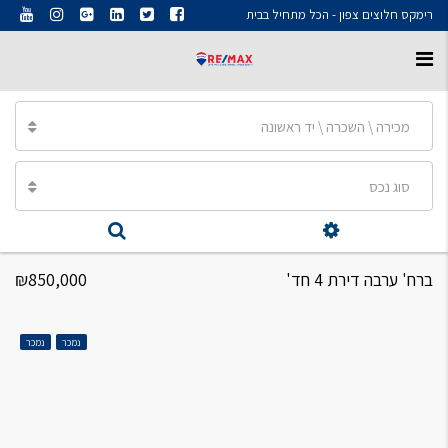
רימקס חלוצים צפון - הכל מתחיל בבית
מכירה \ השכרה \ יד ראשונה
סוג נכס
ברח' ערבה דירת 4 חד'
₪850,000
נמכר
נמכר