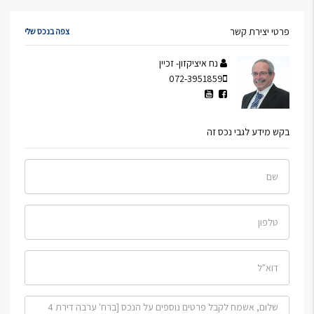
פרטי יצירת קשר
צפה בנכס שלי
נח איציקזון- זכיין
072-3951859
בקש מידע לגבי נכס זה