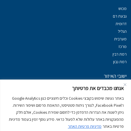
מכוש
גבעת רם
דרומית
הגליל
מערבית
מרכז
רמת רבין
רמת נבון
ישובי האיזור
נכסים במשגב
אנחנו מכבדים את פרטיותך
נכסים ב
גליל עליון
באתר נעשה שימוש בקובצי Cookies וכלים חיצוניים כגון Google Analytics
נכסים ב
מרום הגליל
ו־Facebook Pixel, לצורך ניתוח סטטיסטי, התאמת פרסום ושיפור השירות.
נכסים ב
סובב כנרת
ניתן לשנות את הגדרות הדפדפן כדי לחסום שמירת Cookies, אולם חלק
נכסים ב
ראש פינה
מהפונקציות באתר עלולות שלא לפעול כראוי. מידע נוסף זמין בעמוד מדיניות
פרטיות באתר
מדיניות פרטיות האתר