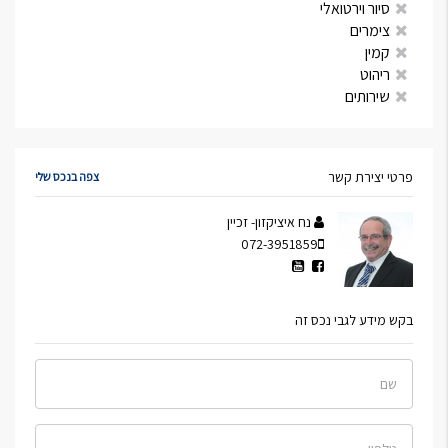
סיור וירטואלי
צימרים
קמין
ריהוט
שירותים
פרטי יצירת קשר
צפה בנכס שלי
נח איציקזון- זכיין
072-3951859
בקש מידע לגבי נכס זה