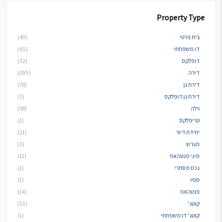
Property Type
בית פרטי
(49)
דו משפחתי
(65)
דופלקס
(32)
דירה
(295)
דירת גן
(78)
דירת גן דופלקס
(3)
וילה
(38)
טריפלקס
(1)
יחידת דיור
(21)
מגרש
(3)
מיני פנטהאוז
(11)
נכס מסחרי
(1)
פטיו
(1)
פנטהאוז
(14)
קוטג'
(51)
קוטג' דו משפחתי
(1)