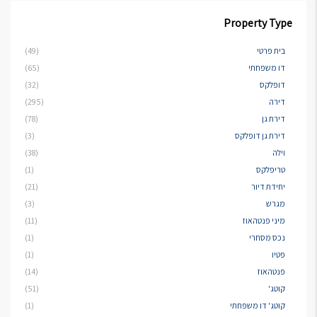
Property Type
בית פרטי
(49)
דו משפחתי
(65)
דופלקס
(32)
דירה
(295)
דירת גן
(78)
דירת גן דופלקס
(3)
וילה
(38)
טריפלקס
(1)
יחידת דיור
(21)
מגרש
(3)
מיני פנטהאוז
(11)
נכס מסחרי
(1)
פטיו
(1)
פנטהאוז
(14)
קוטג'
(51)
קוטג' דו משפחתי
(1)