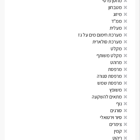
מחסן פרטי
מטבחון
מיזוג
ממ"ד
מעלית
מערכת חימום מים על גז
מערכת סולארית
מקלט
מקלט משותף
מרוהט
מרפסת
מרפסת סגורה
מרפסת שמש
משופץ
מתאים להשקעה
נוף
סורגים
סיור וירטואלי
צימרים
קמין
ריהוט