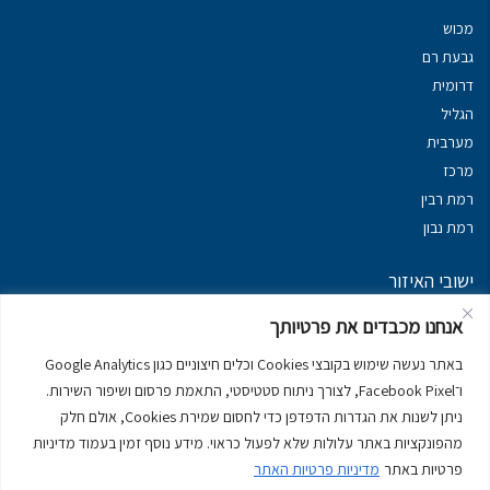
מכוש
גבעת רם
דרומית
הגליל
מערבית
מרכז
רמת רבין
רמת נבון
ישובי האיזור
נכסים במשגב
אנחנו מכבדים את פרטיותך
נכסים ב
גליל עליון
באתר נעשה שימוש בקובצי Cookies וכלים חיצוניים כגון Google Analytics
נכסים ב
מרום הגליל
ו־Facebook Pixel, לצורך ניתוח סטטיסטי, התאמת פרסום ושיפור השירות.
נכסים ב
סובב כנרת
ניתן לשנות את הגדרות הדפדפן כדי לחסום שמירת Cookies, אולם חלק
נכסים ב
ראש פינה
מהפונקציות באתר עלולות שלא לפעול כראוי. מידע נוסף זמין בעמוד מדיניות
פרטיות באתר
מדיניות פרטיות האתר