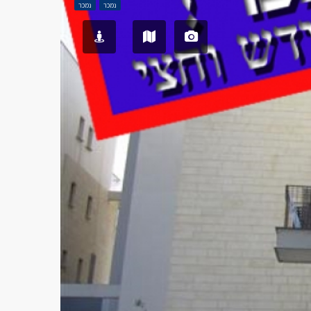
נמכר
נמכר