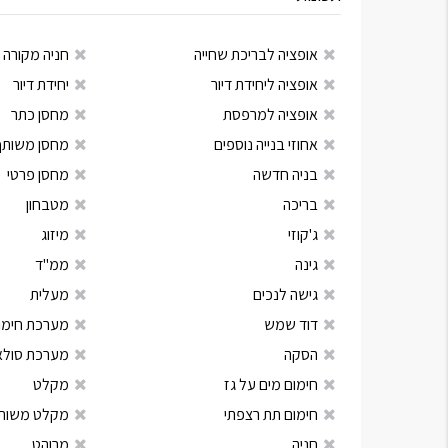
אופציה לבריכת שחייה
חניה מקורה
אופציה ליחידת דיור
יחידת דיור
אופציה למרפסת
מחסן כתר
אחוזי בנייה נוספים
מחסן משותף
בניה חדשה
מחסן פרטי
בריכה
מטבחון
ג'קוזי
מיזוג
גינה
ממ"ד
גישה לנכים
מעלית
דוד שמש
מערכת חימום
הסקה
מערכת סולא
חימום מים על גז
מקלט
חימום תת רצפתי
מקלט משות
חניה
מרוהט