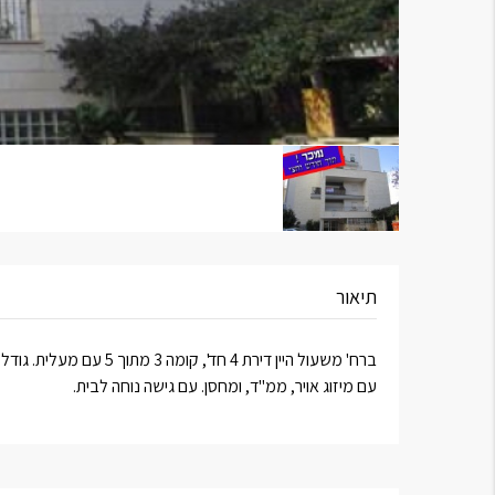
תיאור
ברח' משעול היין דירת 4 חד', קומה 3 מתוך 5 עם מעלית. גודל בנוי כ- 105 מ"ר. עם מרפסת של כ-8 מ"ר.
עם מיזוג אויר, ממ"ד, ומחסן. עם גישה נוחה לבית.