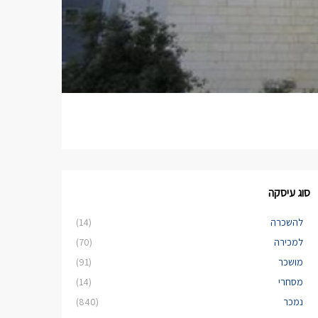
סוג עיסקה
להשכרה
(14)
למכירה
(70)
מושכר
(91)
מסחרי
(14)
נמכר
(840)