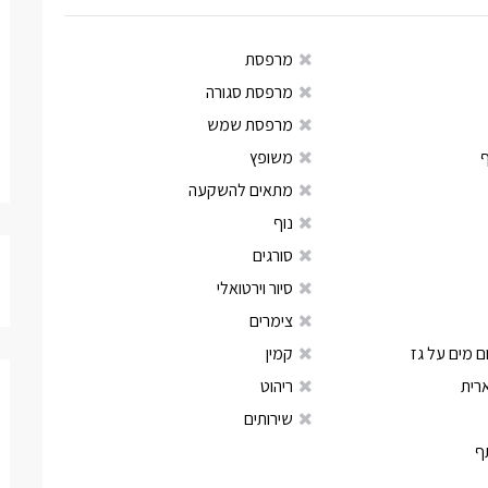
מרפסת
מרפסת סגורה
מרפסת שמש
משופץ
מתאים להשקעה
נוף
סורגים
סיור וירטואלי
צימרים
 מים על גז
קמין
רית
ריהוט
שירותים
ף