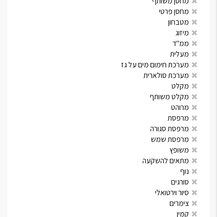
מחסן משותף
מחסן פרטי
מטבחון
מיזוג
ממ"ד
מעלית
מערכת חימום מים על גז
מערכת סולארית
מקלט
מקלט משותף
מרוהט
מרפסת
מרפסת סגורה
מרפסת שמש
משופץ
מתאים להשקעה
נוף
סורגים
סיור וירטואלי
צימרים
קמין