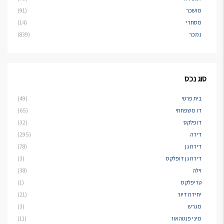
מושכר
(91)
מסחרי
(14)
נמכר
(839)
סוג נכס
בית פרטי
(49)
דו משפחתי
(65)
דופלקס
(32)
דירה
(295)
דירת גן
(78)
דירת גן דופלקס
(3)
וילה
(38)
טריפלקס
(1)
יחידת דיור
(21)
מגרש
(3)
מיני פנטהאוז
(11)