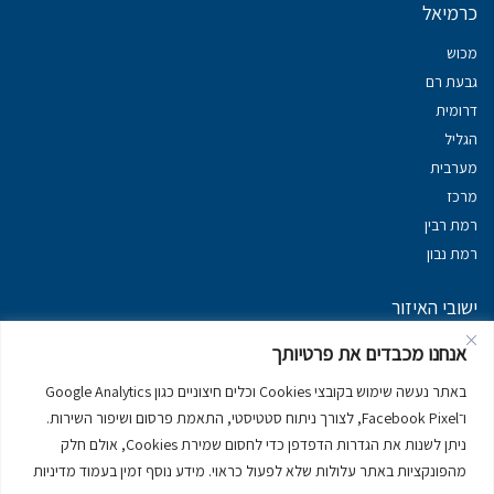
כרמיאל
מכוש
גבעת רם
דרומית
הגליל
מערבית
מרכז
רמת רבין
רמת נבון
ישובי האיזור
נכסים במשגב
אנחנו מכבדים את פרטיותך
נכסים ב
גליל עליון
באתר נעשה שימוש בקובצי Cookies וכלים חיצוניים כגון Google Analytics
נכסים ב
מרום הגליל
ו־Facebook Pixel, לצורך ניתוח סטטיסטי, התאמת פרסום ושיפור השירות.
נכסים ב
סובב כנרת
ניתן לשנות את הגדרות הדפדפן כדי לחסום שמירת Cookies, אולם חלק
נכסים ב
ראש פינה
מהפונקציות באתר עלולות שלא לפעול כראוי. מידע נוסף זמין בעמוד מדיניות