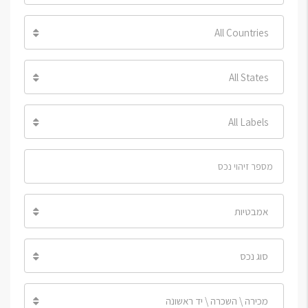
All Countries
All States
All Labels
אמבטיות
סוג נכס
מכירה \ השכרה \ יד ראשונה