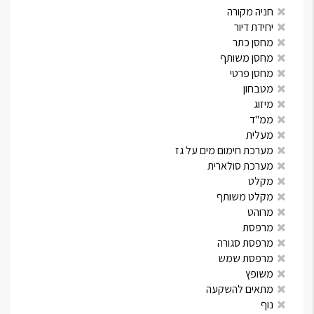
חניה מקורה
יחידת דיור
מחסן כתר
מחסן משותף
מחסן פרטי
מטבחון
מיזוג
ממ"ד
מעלית
מערכת חימום מים על גז
מערכת סולארית
מקלט
מקלט משותף
מרוהט
מרפסת
מרפסת סגורה
מרפסת שמש
משופץ
מתאים להשקעה
נוף