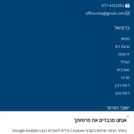
077-4312082
office.rmx@gmail.com
כרמיאל
מכוש
גבעת רם
דרומית
הגליל
מערבית
מרכז
רמת רבין
רמת נבון
ישובי האיזור
נכסים במשגב
אנחנו מכבדים את פרטיותך
נכסים ב
גליל עליון
באתר נעשה שימוש בקובצי Cookies וכלים חיצוניים כגון Google Analytics