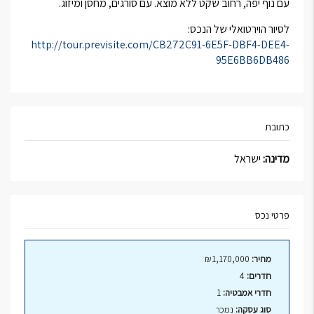
עם נוף יפה, רחוב שקט ללא מוצא. עם סורגים, מחסן ומיזוג.
לסיור הוירטואלי של הנכס:
http://tour.previsite.com/CB272C91-6E5F-DBF4-DEE4-
95E6BB6DB486
כתובת
מדינה:
ישראל
פרטי נכס
מחיר:
₪1,170,000
חדרים:
4
חדרי אמבטיה:
1
סוג עסקה:
נמכר