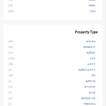
מסחרי
(14)
נמכר
(839)
Property Type
בית פרטי
(49)
דו משפחתי
(65)
דופלקס
(32)
דירה
(295)
דירת גן
(78)
דירת גן דופלקס
(3)
וילה
(38)
טריפלקס
(1)
יחידת דיור
(21)
מגרש
(3)
מיני פנטהאוז
(11)
נכס מסחרי
(1)