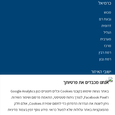
כרמיאל
מכוש
גבעת רם
דרומית
הגליל
מערבית
מרכז
רמת רבין
רמת נבון
ישובי האיזור
נכסים במשגב
אנחנו מכבדים את פרטיותך
נכסים ב
גליל עליון
באתר נעשה שימוש בקובצי Cookies וכלים חיצוניים כגון Google Analytics
נכסים ב
מרום הגליל
ו־Facebook Pixel, לצורך ניתוח סטטיסטי, התאמת פרסום ושיפור השירות.
נכסים ב
סובב כנרת
ניתן לשנות את הגדרות הדפדפן כדי לחסום שמירת Cookies, אולם חלק
נכסים ב
ראש פינה
מהפונקציות באתר עלולות שלא לפעול כראוי. מידע נוסף זמין בעמוד מדיניות