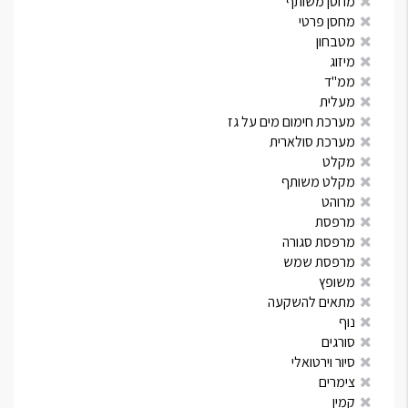
מחסן משותף
מחסן פרטי
מטבחון
מיזוג
ממ"ד
מעלית
מערכת חימום מים על גז
מערכת סולארית
מקלט
מקלט משותף
מרוהט
מרפסת
מרפסת סגורה
מרפסת שמש
משופץ
מתאים להשקעה
נוף
סורגים
סיור וירטואלי
צימרים
קמין