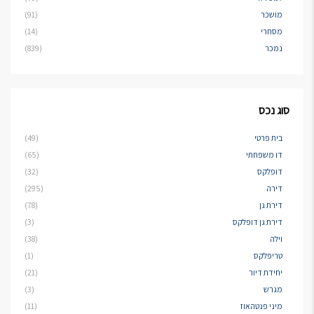
מושכר
(91)
מסחרי
(14)
נמכר
(839)
סוג נכס
בית פרטי
(49)
דו משפחתי
(65)
דופלקס
(32)
דירה
(295)
דירת גן
(78)
דירת גן דופלקס
(3)
וילה
(38)
טריפלקס
(1)
יחידת דיור
(21)
מגרש
(3)
מיני פנטהאוז
(11)