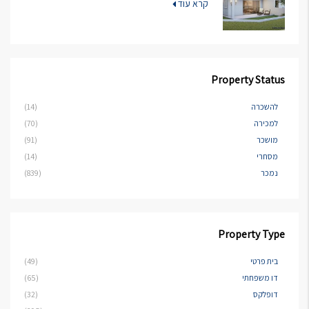
קרא עוד
Property Status
להשכרה
(14)
למכירה
(70)
מושכר
(91)
מסחרי
(14)
נמכר
(839)
Property Type
בית פרטי
(49)
דו משפחתי
(65)
דופלקס
(32)