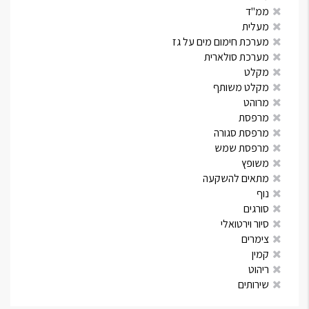
ממ"ד
מעלית
מערכת חימום מים על גז
מערכת סולארית
מקלט
מקלט משותף
מרוהט
מרפסת
מרפסת סגורה
מרפסת שמש
משופץ
מתאים להשקעה
נוף
סורגים
סיור וירטואלי
צימרים
קמין
ריהוט
שירותים