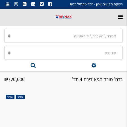
רימקס חלוצים צפון - הכל מתחיל בבית
מכירה \ השכרה \ יד ראשונה
סוג נכס
ברח' מורד הגיא דירת 4 חד'
₪720,000
נמכר
נמכר