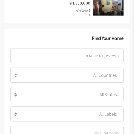
₪1,350,000
1 אמבטיה •
דירה
Find Your Home
All Countries
All States
All Labels