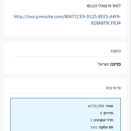
לסיור וירטואלי הכנסו-
http://tour.previsite.com/80A7CCE9-D225-8EE5-A4F9-
828A8F9CFB34
כתובת
מדינה:
ישראל
פרטי נכס
מחיר:
₪750,000
חדרים:
4
חדרי אמבטיה:
1
סוג עסקה:
נמכר