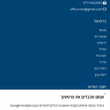
077-4312082
office.rmx@gmail.com
כרמיאל
מכוש
גבעת רם
דרומית
הגליל
מערבית
מרכז
רמת רבין
רמת נבון
ישובי האיזור
נכסים במשגב
אנחנו מכבדים את פרטיותך
נכסים ב
גליל עליון
באתר נעשה שימוש בקובצי Cookies וכלים חיצוניים כגון Google Analytics
נכסים ב
מרום הגליל