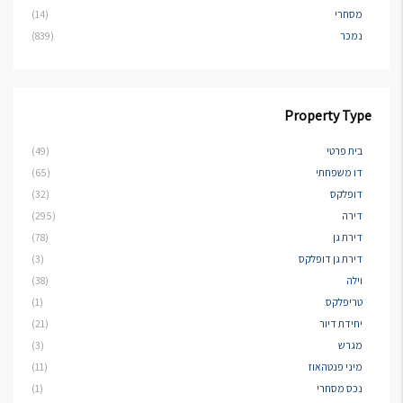
מסחרי
(14)
נמכר
(839)
Property Type
בית פרטי
(49)
דו משפחתי
(65)
דופלקס
(32)
דירה
(295)
דירת גן
(78)
דירת גן דופלקס
(3)
וילה
(38)
טריפלקס
(1)
יחידת דיור
(21)
מגרש
(3)
מיני פנטהאוז
(11)
נכס מסחרי
(1)