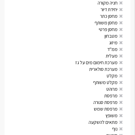
חניה מקורה
יחידת דיור
מחסן כתר
מחסן משותף
מחסן פרטי
מטבחון
מיזוג
ממ"ד
מעלית
מערכת חימום מים על גז
מערכת סולארית
מקלט
מקלט משותף
מרוהט
מרפסת
מרפסת סגורה
מרפסת שמש
משופץ
מתאים להשקעה
נוף