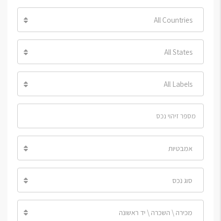
All Countries
All States
All Labels
אמבטיות
סוג נכס
מכירה \ השכרה \ יד ראשונה