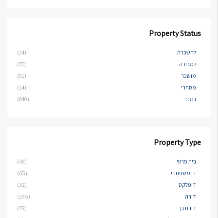
Property Status
להשכרה
(14)
למכירה
(70)
מושכר
(91)
מסחרי
(14)
נמכר
(840)
Property Type
בית פרטי
(49)
דו משפחתי
(65)
דופלקס
(32)
דירה
(295)
דירת גן
(79)