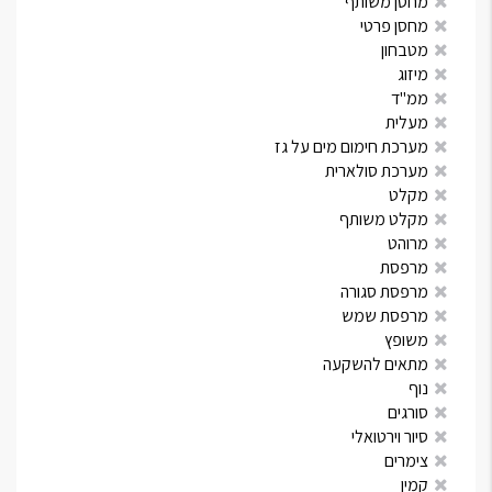
מחסן משותף
מחסן פרטי
מטבחון
מיזוג
ממ"ד
מעלית
מערכת חימום מים על גז
מערכת סולארית
מקלט
מקלט משותף
מרוהט
מרפסת
מרפסת סגורה
מרפסת שמש
משופץ
מתאים להשקעה
נוף
סורגים
סיור וירטואלי
צימרים
קמין