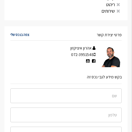
ריהוט
שירותים
פרטי יצירת קשר
צפה בנכס שלי
אהרון איציקזון
072-3951548
בקש מידע לגבי נכס זה