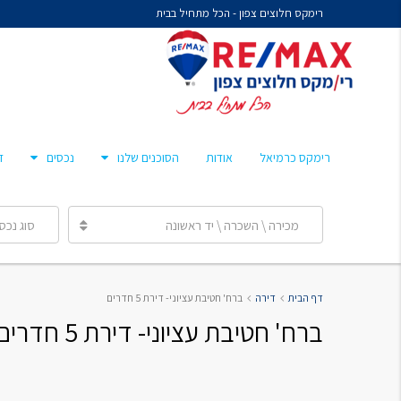
רימקס חלוצים צפון - הכל מתחיל בבית
נח איציקזון- זכיין
מיכל קורלנד
מרסלו גלז
חן צאיג – מאמן סוכנים
רימקס כרמיאל
אודות
הסוכנים שלנו
נכסים
ד
ענבר הלפרן
מכירה \ השכרה \ יד ראשונה
סוג נכס
נח איציקזון- זכיין
דף הבית
דירה
ברח' חטיבת עציוני- דירת 5 חדרים
מיכל קורלנד
ברח' חטיבת עציוני- דירת 5 חדרים
מרסלו גלז
חן צאיג – מאמן סוכנים
ענבר הלפרן