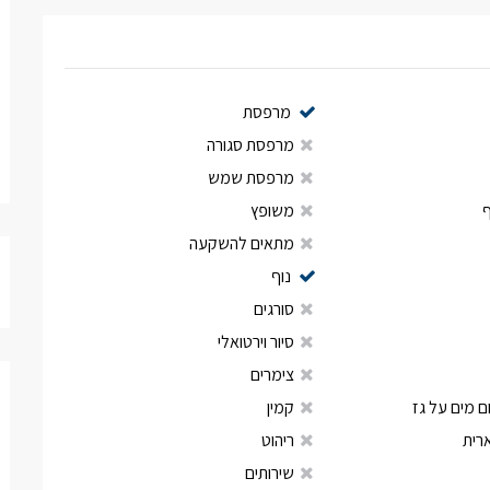
מרפסת
מרפסת סגורה
מרפסת שמש
משופץ
מתאים להשקעה
נוף
סורגים
סיור וירטואלי
צימרים
 מים על גז
קמין
רית
ריהוט
שירותים