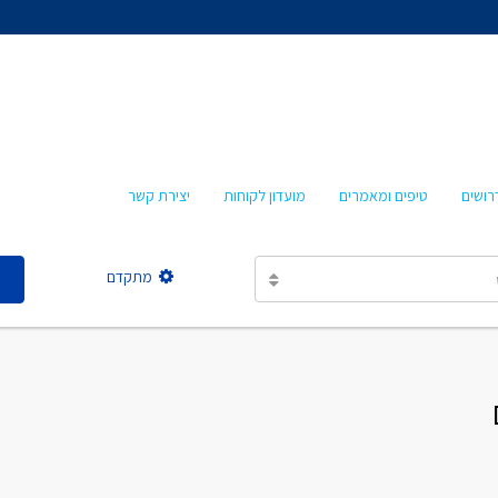
אהרון איציקזון
חביבה איציקזון
מרטה אמבון
טלי עזרא
רושים
טיפים ומאמרים
מועדון לקוחות
יצירת קשר
אסתר מישר
מתקדם
אהרון איציקזון
חביבה איציקזון
מרטה אמבון
טלי עזרא
אסתר מישר