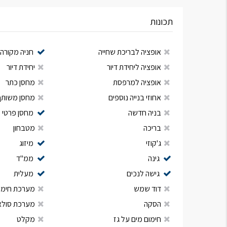
תכונות
אופציה לבריכת שחייה
חניה מקורה
אופציה ליחידת דיור
יחידת דיור
אופציה למרפסת
מחסן כתר
אחוזי בנייה נוספים
מחסן משותף
בניה חדשה
מחסן פרטי
בריכה
מטבחון
ג'קוזי
מיזוג
גינה
ממ"ד
גישה לנכים
מעלית
דוד שמש
מערכת חימום
הסקה
מערכת סולא
חימום מים על גז
מקלט