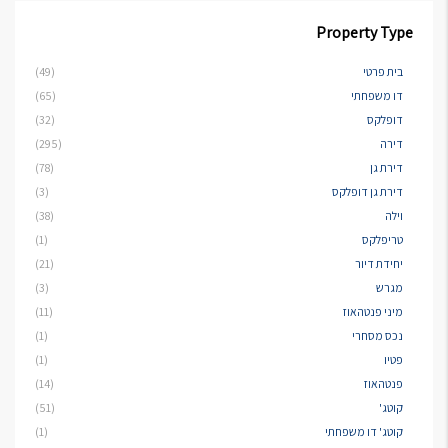
Property Type
בית פרטי
(49)
דו משפחתי
(65)
דופלקס
(32)
דירה
(295)
דירת גן
(78)
דירת גן דופלקס
(3)
וילה
(38)
טריפלקס
(1)
יחידת דיור
(21)
מגרש
(3)
מיני פנטהאוז
(11)
נכס מסחרי
(1)
פטיו
(1)
פנטהאוז
(14)
קוטג'
(51)
קוטג' דו משפחתי
(1)