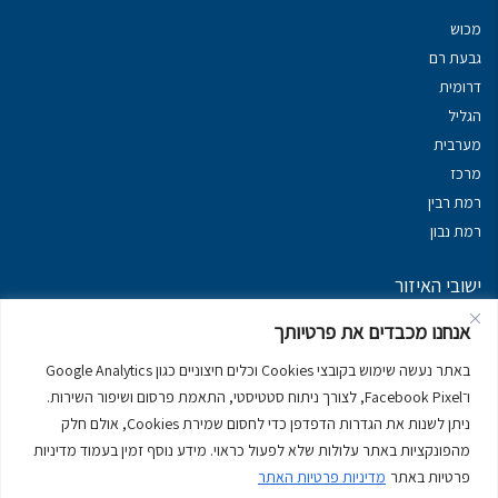
מכוש
גבעת רם
דרומית
הגליל
מערבית
מרכז
רמת רבין
רמת נבון
ישובי האיזור
נכסים במשגב
אנחנו מכבדים את פרטיותך
נכסים ב
גליל עליון
באתר נעשה שימוש בקובצי Cookies וכלים חיצוניים כגון Google Analytics
נכסים ב
מרום הגליל
ו־Facebook Pixel, לצורך ניתוח סטטיסטי, התאמת פרסום ושיפור השירות.
נכסים ב
סובב כנרת
ניתן לשנות את הגדרות הדפדפן כדי לחסום שמירת Cookies, אולם חלק
נכסים ב
ראש פינה
מהפונקציות באתר עלולות שלא לפעול כראוי. מידע נוסף זמין בעמוד מדיניות
פרטיות באתר
מדיניות פרטיות האתר