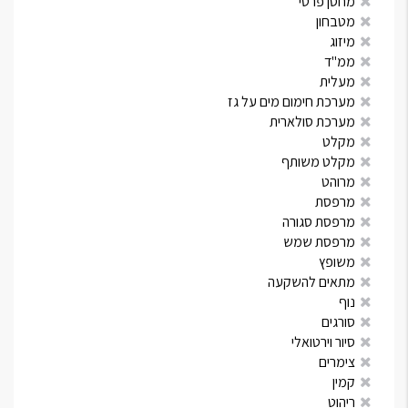
מחסן פרטי
מטבחון
מיזוג
ממ"ד
מעלית
מערכת חימום מים על גז
מערכת סולארית
מקלט
מקלט משותף
מרוהט
מרפסת
מרפסת סגורה
מרפסת שמש
משופץ
מתאים להשקעה
נוף
סורגים
סיור וירטואלי
צימרים
קמין
ריהוט