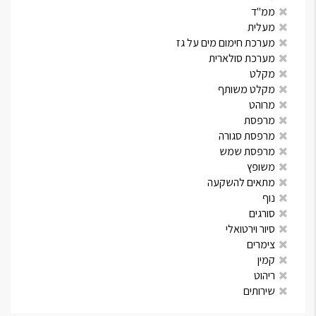
ממ"ד
מעלית
מערכת חימום מים על גז
מערכת סולארית
מקלט
מקלט משותף
מרוהט
מרפסת
מרפסת סגורה
מרפסת שמש
משופץ
מתאים להשקעה
נוף
סורגים
סיור וירטואלי
צימרים
קמין
ריהוט
שירותים