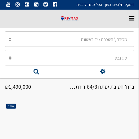
רימקס חלוצים צפון - הכל מתחיל בבית
מכירה \ השכרה \ יד ראשונה
סוג נכס
ברח' חטיבת יפתח 64/3 דירת 4חד'( 5 חד' במקור)
₪1,490,000
נמכר