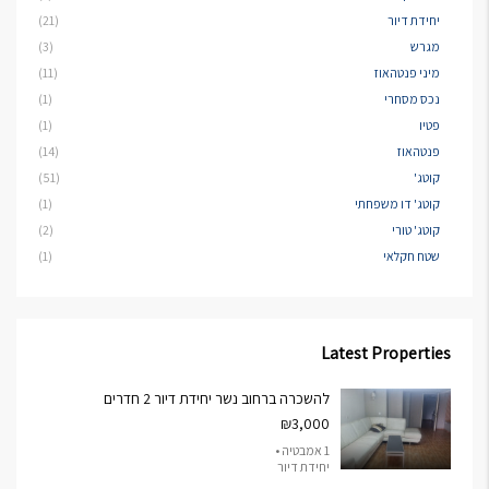
יחידת דיור
(21)
מגרש
(3)
מיני פנטהאוז
(11)
נכס מסחרי
(1)
פטיו
(1)
פנטהאוז
(14)
קוטג'
(51)
קוטג' דו משפחתי
(1)
קוטג' טורי
(2)
שטח חקלאי
(1)
Latest Properties
להשכרה ברחוב נשר יחידת דיור 2 חדרים
₪3,000
1 אמבטיה •
יחידת דיור