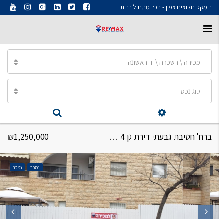
רימקס חלוצים צפון - הכל מתחיל בבית
מכירה \ השכרה \ יד ראשונה
סוג נכס
ברח' חטיבת גבעתי דירת גן 4 חד'
₪1,250,000
נמכר
נמכר