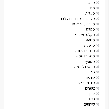
מיזוג
ממ"ד
מעלית
מערכת חימום מים על גז
מערכת סולארית
מקלט
מקלט משותף
מרוהט
מרפסת
מרפסת סגורה
מרפסת שמש
משופץ
מתאים להשקעה
נוף
סורגים
סיור וירטואלי
צימרים
קמין
ריהוט
שירותים