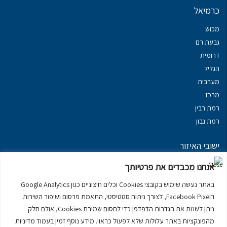
כרמיאל
מכוש
גבעת רם
דרומית
הגליל
מערבית
מרכז
רמת רבין
רמת נבון
ישובי האיזור
נכסים במשגב
אנחנו מכבדים את פרטיותך
נכסים ב
גליל עליון
באתר נעשה שימוש בקובצי Cookies וכלים חיצוניים כגון Google Analytics
נכסים ב
מרום הגליל
ו־Facebook Pixel, לצורך ניתוח סטטיסטי, התאמת פרסום ושיפור השירות.
נכסים ב
סובב כנרת
ניתן לשנות את הגדרות הדפדפן כדי לחסום שמירת Cookies, אולם חלק
נכסים ב
ראש פינה
מהפונקציות באתר עלולות שלא לפעול כראוי. מידע נוסף זמין בעמוד מדיניות