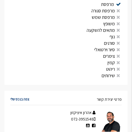
מרפסת
מרפסת סגורה
מרפסת שמש
משופץ
מתאים להשקעה
נוף
סורגים
סיור וירטואלי
צימרים
קמין
ריהוט
שירותים
פרטי יצירת קשר
צפה בנכס שלי
אהרון איציקזון
072-3951548