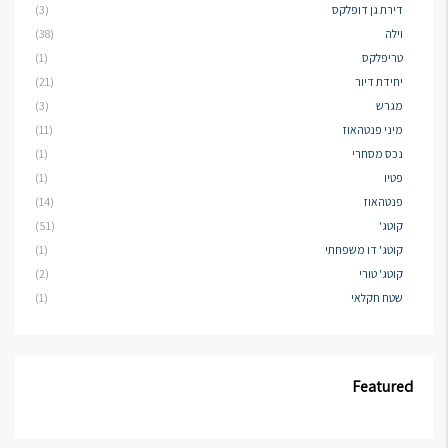
דירת גן דופלקס
(3)
וילה
(38)
טריפלקס
(1)
יחידת דיור
(21)
מגרש
(3)
מיני פנטהאוז
(11)
נכס מסחרי
(1)
פטיו
(1)
פנטהאוז
(14)
קוטג'
(51)
קוטג' דו משפחתי
(1)
קוטג' טורי
(2)
שטח חקלאי
(1)
Featured