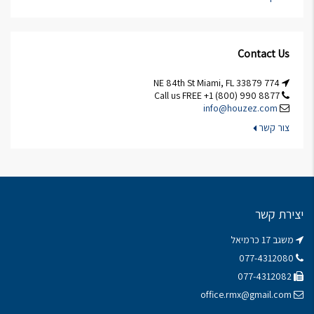
Contact Us
774 NE 84th St Miami, FL 33879
Call us FREE +1 (800) 990 8877
info@houzez.com
צור קשר
יצירת קשר
משגב 17 כרמיאל
077-4312080
077-4312082
office.rmx@gmail.com