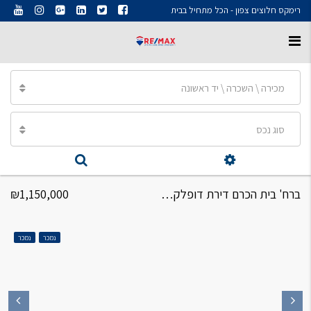
רימקס חלוצים צפון - הכל מתחיל בבית
מכירה \ השכרה \ יד ראשונה
סוג נכס
ברח' בית הכרם דירת דופלקס 5.5 חדרים
₪1,150,000
נמכר
נמכר