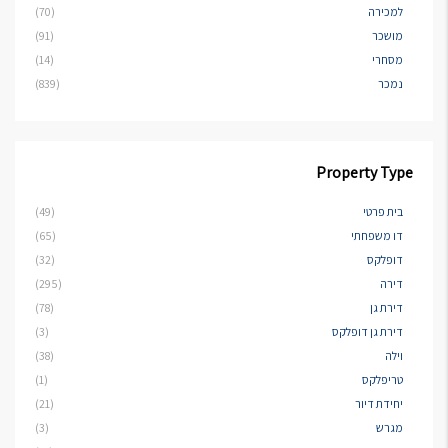
למכירה
(70)
מושכר
(91)
מסחרי
(14)
נמכר
(839)
Property Type
בית פרטי
(49)
דו משפחתי
(65)
דופלקס
(32)
דירה
(295)
דירת גן
(78)
דירת גן דופלקס
(3)
וילה
(38)
טריפלקס
(1)
יחידת דיור
(21)
מגרש
(3)