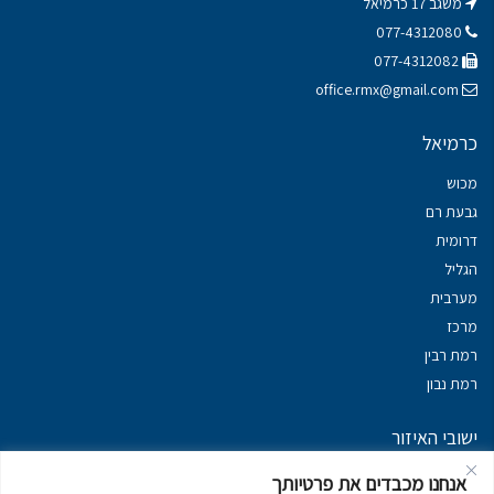
משגב 17 כרמיאל
077-4312080
077-4312082
office.rmx@gmail.com
כרמיאל
מכוש
גבעת רם
דרומית
הגליל
מערבית
מרכז
רמת רבין
רמת נבון
ישובי האיזור
נכסים במשגב
אנחנו מכבדים את פרטיותך