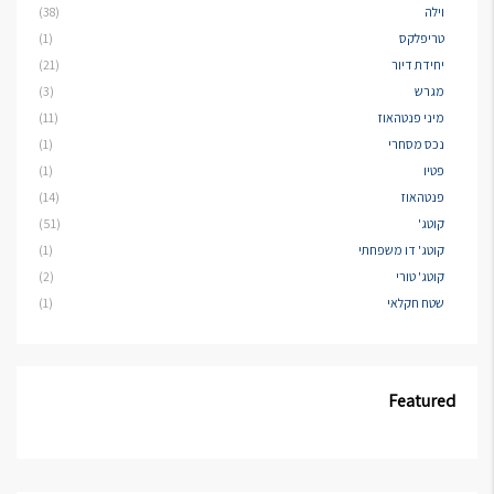
וילה
(38)
טריפלקס
(1)
יחידת דיור
(21)
מגרש
(3)
מיני פנטהאוז
(11)
נכס מסחרי
(1)
פטיו
(1)
פנטהאוז
(14)
קוטג'
(51)
קוטג' דו משפחתי
(1)
קוטג' טורי
(2)
שטח חקלאי
(1)
Featured