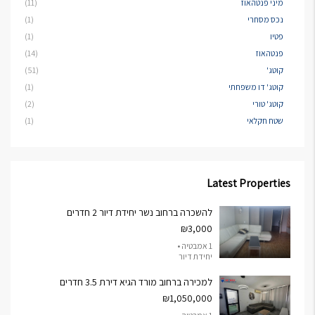
מיני פנטהאוז
(11)
נכס מסחרי
(1)
פטיו
(1)
פנטהאוז
(14)
קוטג'
(51)
קוטג' דו משפחתי
(1)
קוטג' טורי
(2)
שטח חקלאי
(1)
Latest Properties
להשכרה ברחוב נשר יחידת דיור 2 חדרים
₪3,000
1 אמבטיה •
יחידת דיור
למכירה ברחוב מורד הגיא דירת 3.5 חדרים
₪1,050,000