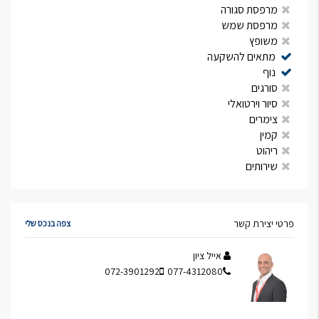
מרפסת סגורה
מרפסת שמש
משופץ
מתאים להשקעה
נוף
סורגים
סיור וירטואלי
צימרים
קמין
ריהוט
שירותים
פרטי יצירת קשר
צפה בנכס שלי
אייל ציון
072-3901292
077-4312080