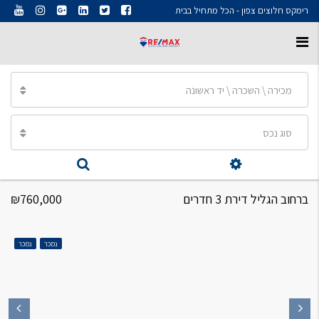
רימקס חלוצים צפון - הכל מתחיל בבית
מכירה \ השכרה \ יד ראשונה
סוג נכס
ברחוב הגליל דירת 3 חדרים
₪760,000
נמכר
נמכר