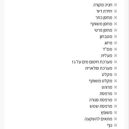
חניה מקורה
יחידת דיור
מחסן כתר
מחסן משותף
מחסן פרטי
מטבחון
מיזוג
ממ"ד
מעלית
מערכת חימום מים על גז
מערכת סולארית
מקלט
מקלט משותף
מרוהט
מרפסת
מרפסת סגורה
מרפסת שמש
משופץ
מתאים להשקעה
נוף