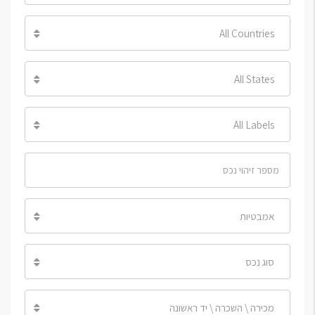
All Countries
All States
All Labels
אמבטיות
סוג נכס
מכירה \ השכרה \ יד ראשונה