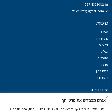
077-4312082
office.rmx@gmail.com
כרמיאל
מכוש
גבעת רם
דרומית
הגליל
מערבית
מרכז
רמת רבין
רמת נבון
ישובי האיזור
נכסים במשגב
אנחנו מכבדים את פרטיותך
נכסים ב
גליל עליון
באתר נעשה שימוש בקובצי Cookies וכלים חיצוניים כגון Google Analytics