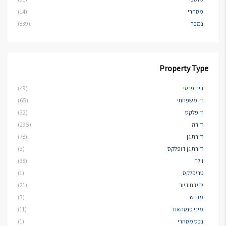
מסחרי
(14)
נמכר
(839)
Property Type
בית פרטי
(49)
דו משפחתי
(65)
דופלקס
(32)
דירה
(295)
דירת גן
(78)
דירת גן דופלקס
(3)
וילה
(38)
טריפלקס
(1)
יחידת דיור
(21)
מגרש
(3)
מיני פנטהאוז
(11)
נכס מסחרי
(1)