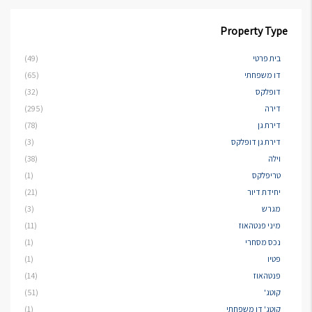
Property Type
בית פרטי
(49)
דו משפחתי
(65)
דופלקס
(32)
דירה
(295)
דירת גן
(78)
דירת גן דופלקס
(3)
וילה
(38)
טריפלקס
(1)
יחידת דיור
(21)
מגרש
(3)
מיני פנטהאוז
(11)
נכס מסחרי
(1)
פטיו
(1)
פנטהאוז
(14)
קוטג'
(51)
קוטג' דו משפחתי
(1)