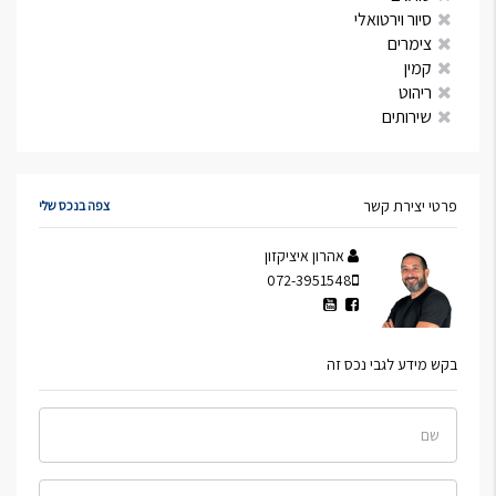
סיור וירטואלי
צימרים
קמין
ריהוט
שירותים
פרטי יצירת קשר
צפה בנכס שלי
אהרון איציקזון
072-3951548
בקש מידע לגבי נכס זה