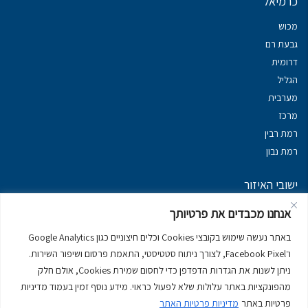
כרמיאל
מכוש
גבעת רם
דרומית
הגליל
מערבית
מרכז
רמת רבין
רמת נבון
ישובי האיזור
נכסים במשגב
אנחנו מכבדים את פרטיותך
נכסים ב
גליל עליון
באתר נעשה שימוש בקובצי Cookies וכלים חיצוניים כגון Google Analytics
נכסים ב
מרום הגליל
ו־Facebook Pixel, לצורך ניתוח סטטיסטי, התאמת פרסום ושיפור השירות.
נכסים ב
סובב כנרת
ניתן לשנות את הגדרות הדפדפן כדי לחסום שמירת Cookies, אולם חלק
נכסים ב
ראש פינה
מהפונקציות באתר עלולות שלא לפעול כראוי. מידע נוסף זמין בעמוד מדיניות
פרטיות באתר
מדיניות פרטיות האתר