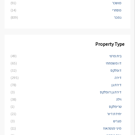
מושכר
(91)
מסחרי
(14)
נמכר
(839)
Property Type
בית פרטי
(49)
דו משפחתי
(65)
דופלקס
(32)
דירה
(295)
דירת גן
(78)
דירת גן דופלקס
(3)
וילה
(38)
טריפלקס
(1)
יחידת דיור
(21)
מגרש
(3)
מיני פנטהאוז
(11)