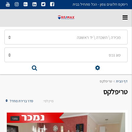
רימקס חלוצים צפון - הכל מתחיל בבית
מכירה \ השכרה \ יד ראשונה
סוג נכס
דף הבית
טריפלקס
טריפלקס
מיין לפי:
סדר ברירת מחדל
נמכר