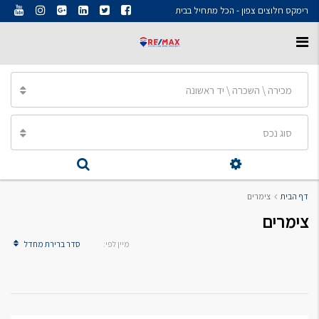
רימקס חלוצים צפון - הכל מתחיל בבית
מכירה \ השכרה \ יד ראשונה
סוג נכס
דף הבית
צימרים
צימרים
מיין לפי:
סדר ברירת מחדל