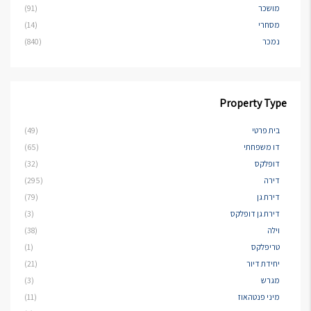
מושכר
(91)
מסחרי
(14)
נמכר
(840)
Property Type
בית פרטי
(49)
דו משפחתי
(65)
דופלקס
(32)
דירה
(295)
דירת גן
(79)
דירת גן דופלקס
(3)
וילה
(38)
טריפלקס
(1)
יחידת דיור
(21)
מגרש
(3)
מיני פנטהאוז
(11)