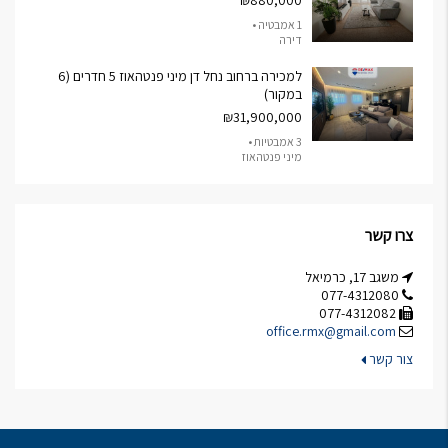
₪880,000
1 אמבטיה •
דירה
למכירה ברחוב נחל דן מיני פנטהאוז 5 חדרים (6
במקור)
₪31,900,000
3 אמבטיות •
מיני פנטהאוז
צרו קשר
משגב 17, כרמיאל
077-4312080
077-4312082
office.rmx@gmail.com
צור קשר