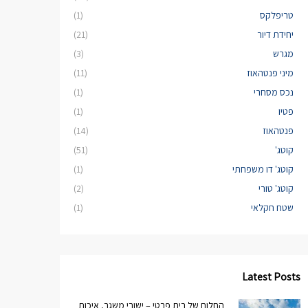
טריפלקס
(1)
יחידת דיור
(21)
מגרש
(3)
מיני פנטהאוז
(11)
נכס מסחרי
(1)
פטיו
(1)
פנטהאוז
(14)
קוטג'
(51)
קוטג' דו משפחתי
(1)
קוטג' טורי
(2)
שטח חקלאי
(1)
Latest Posts
החלום של בית פרטי – ישובי משגב, איכות