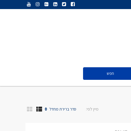
ענת נג’אתי
דליה חדד
ולריה פיס
אייל ציון
סנדרה שפר
חפש
ענת נג’אתי
דליה חדד
ולריה פיס
מיין לפי:
סדר ברירת מחדל
אייל ציון
סנדרה שפר