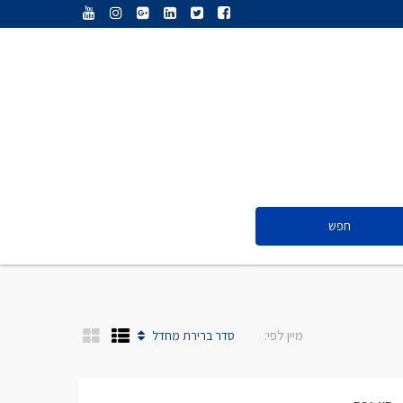
ענת נג’אתי
דליה חדד
ולריה פיס
אייל ציון
סנדרה שפר
חפש
ענת נג’אתי
דליה חדד
ולריה פיס
מיין לפי:
סדר ברירת מחדל
אייל ציון
סנדרה שפר