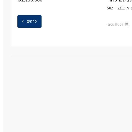
ות: 2
211: 502
פרטים
לפני 8 שנים