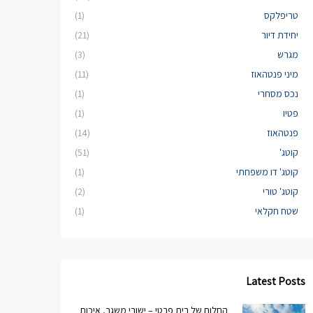
טריפלקס
(1)
יחידת דיור
(21)
מגרש
(3)
מיני פנטהאוז
(11)
נכס מסחרי
(1)
פטיו
(1)
פנטהאוז
(14)
קוטג'
(51)
קוטג' דו משפחתי
(1)
קוטג' טורי
(2)
שטח חקלאי
(1)
Latest Posts
החלום של בית פרטי – ישובי משגב, איכות