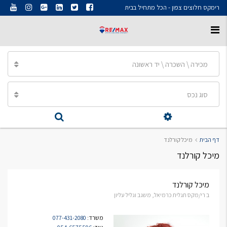
רימקס חלוצים צפון - הכל מתחיל בבית
מכירה \ השכרה \ יד ראשונה
סוג נכס
דף הבית
מיכל קורלנד
מיכל קורלנד
מיכל קורלנד
ב רי/מקס תגלית כרמיאל, משגב וגליל עליון
משרד:
077-431-2080