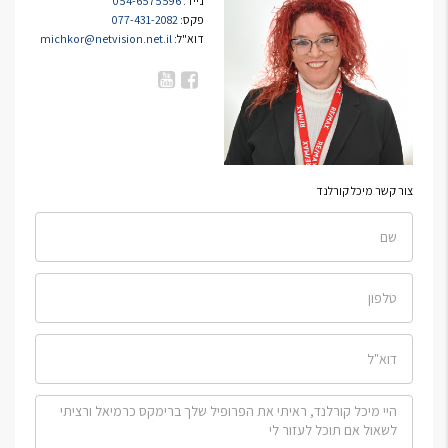
נייד:
054-6575596
פקס:
077-431-2082
דוא"ל:
michkor@netvision.net.il
צור קשר מיכל קורלנד