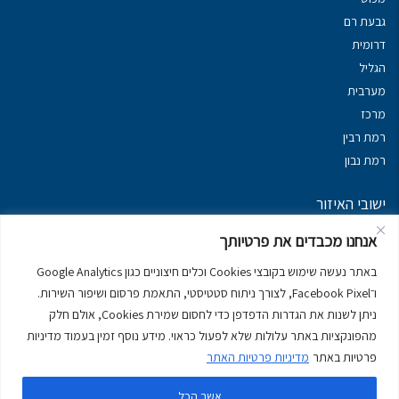
גבעת רם
דרומית
הגליל
מערבית
מרכז
רמת רבין
רמת נבון
ישובי האיזור
נכסים במשגב
אנחנו מכבדים את פרטיותך
נכסים ב
גליל עליון
באתר נעשה שימוש בקובצי Cookies וכלים חיצוניים כגון Google Analytics
נכסים ב
מרום הגליל
ו־Facebook Pixel, לצורך ניתוח סטטיסטי, התאמת פרסום ושיפור השירות.
נכסים ב
סובב כנרת
ניתן לשנות את הגדרות הדפדפן כדי לחסום שמירת Cookies, אולם חלק
נכסים ב
ראש פינה
מהפונקציות באתר עלולות שלא לפעול כראוי. מידע נוסף זמין בעמוד מדיניות
פרטיות באתר
מדיניות פרטיות האתר
אשר הכל
דירות למכירה בכרמיאל
יצירת קשר
דרושים