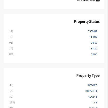
Property Status
להשכרה
(14)
למכירה
(70)
מושכר
(91)
מסחרי
(14)
נמכר
(839)
Property Type
בית פרטי
(49)
דו משפחתי
(65)
דופלקס
(32)
דירה
(295)