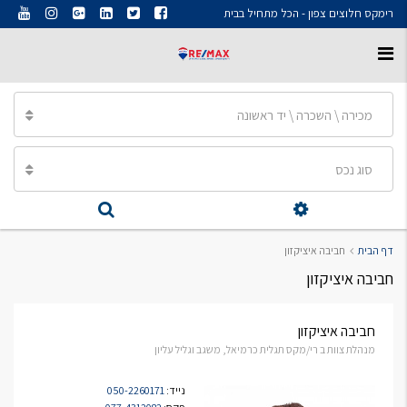
רימקס חלוצים צפון - הכל מתחיל בבית
מכירה \ השכרה \ יד ראשונה
סוג נכס
דף הבית
חביבה איציקזון
חביבה איציקזון
חביבה איציקזון
מנהלת צוות ב רי/מקס תגלית כרמיאל, משגב וגליל עליון
נייד:
050-2260171