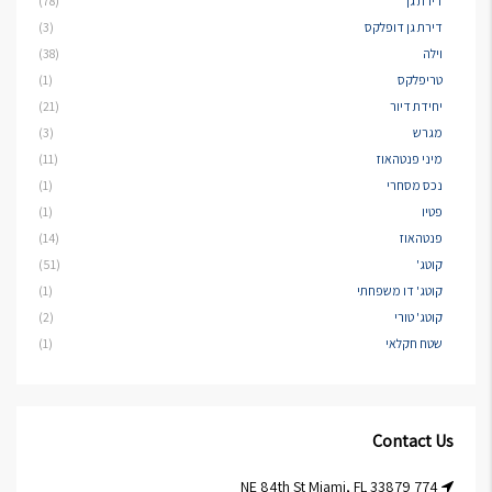
דירת גן
(78)
דירת גן דופלקס
(3)
וילה
(38)
טריפלקס
(1)
יחידת דיור
(21)
מגרש
(3)
מיני פנטהאוז
(11)
נכס מסחרי
(1)
פטיו
(1)
פנטהאוז
(14)
קוטג'
(51)
קוטג' דו משפחתי
(1)
קוטג' טורי
(2)
שטח חקלאי
(1)
Contact Us
774 NE 84th St Miami, FL 33879