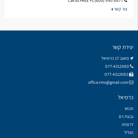
Call us FREE +1 (800) 990 8877
צור קשר
יצירת קשר
משגב 17 כרמיאל
077-4312080
077-4312082
office.rmx@gmail.com
כרמיאל
מכוש
גבעת רם
דרומית
הגליל