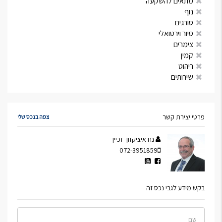
מתאים להשקעה
נוף
סורגים
סיור וירטואלי
צימרים
קמין
ריהוט
שירותים
פרטי יצירת קשר
צפה בנכס שלי
נח איציקזון- זכיין
072-3951859
בקש מידע לגבי נכס זה