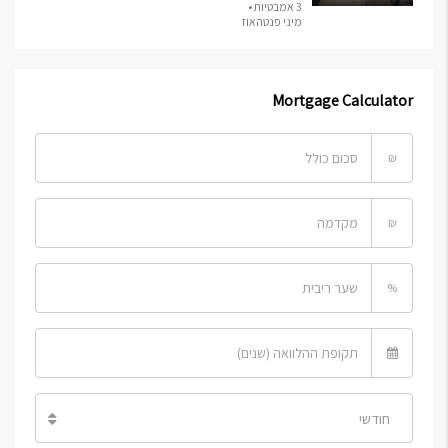
3 אמבטיות •
מיני פנטהאוז
Mortgage Calculator
₪
₪
%
חודשי