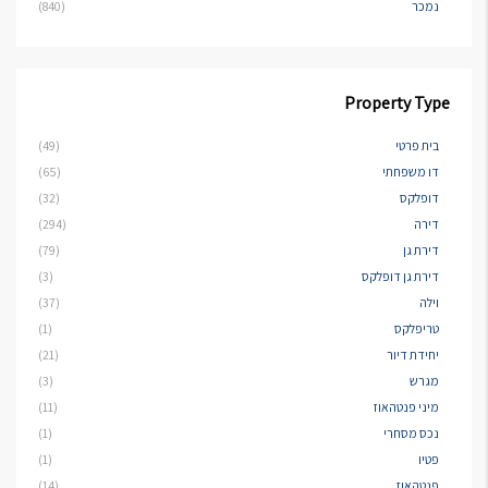
נמכר
(840)
Property Type
בית פרטי
(49)
דו משפחתי
(65)
דופלקס
(32)
דירה
(294)
דירת גן
(79)
דירת גן דופלקס
(3)
וילה
(37)
טריפלקס
(1)
יחידת דיור
(21)
מגרש
(3)
מיני פנטהאוז
(11)
נכס מסחרי
(1)
פטיו
(1)
פנטהאוז
(14)