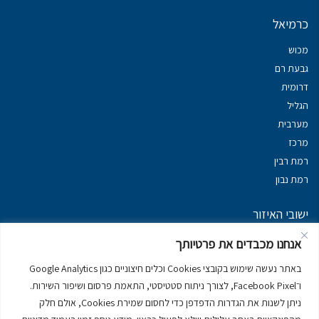
כרמיאל
מכוש
גבעת רם
דרומית
הגליל
מערבית
מרכז
רמת רבין
רמת נבון
ישובי האיזור
נכסים במשגב
אנחנו מכבדים את פרטיותך
נכסים ב
גליל עליון
באתר נעשה שימוש בקובצי Cookies וכלים חיצוניים כגון Google Analytics
נכסים ב
מרום הגליל
ו־Facebook Pixel, לצורך ניתוח סטטיסטי, התאמת פרסום ושיפור השירות.
נכסים ב
סובב כנרת
ניתן לשנות את הגדרות הדפדפן כדי לחסום שמירת Cookies, אולם חלק
נכסים ב
ראש פינה