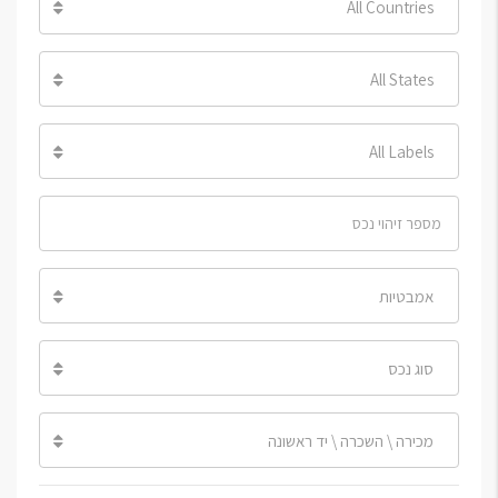
All Countries
All States
All Labels
אמבטיות
סוג נכס
מכירה \ השכרה \ יד ראשונה