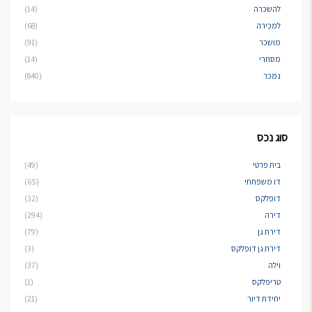
להשכרה
(14)
למכירה
(68)
מושכר
(91)
מסחרי
(14)
נמכר
(840)
סוג נכס
בית פרטי
(49)
דו משפחתי
(65)
דופלקס
(32)
דירה
(294)
דירת גן
(79)
דירת גן דופלקס
(3)
וילה
(37)
טריפלקס
(1)
יחידת דיור
(21)