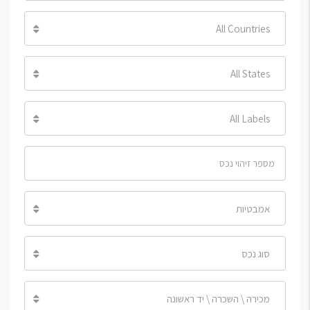
All Countries
All States
All Labels
אמבטיות
סוג נכס
מכירה \ השכרה \ יד ראשונה