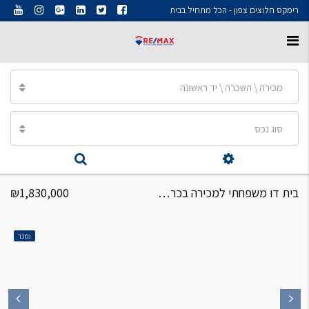
רימקס חלוצים צפון - הכל מתחיל בבית
מכירה \ השכרה \ יד ראשונה
סוג נכס
בית דו משפחתי למכירה בכרמיאל, רח' מירון, 6 חד'
₪1,830,000
נמכר