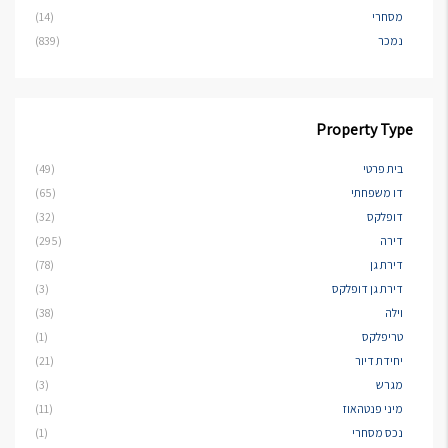
מסחרי
(14)
נמכר
(839)
Property Type
בית פרטי
(49)
דו משפחתי
(65)
דופלקס
(32)
דירה
(295)
דירת גן
(78)
דירת גן דופלקס
(3)
וילה
(38)
טריפלקס
(1)
יחידת דיור
(21)
מגרש
(3)
מיני פנטהאוז
(11)
נכס מסחרי
(1)