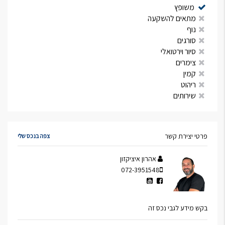
משופץ
מתאים להשקעה
נוף
סורגים
סיור וירטואלי
צימרים
קמין
ריהוט
שירותים
פרטי יצירת קשר
צפה בנכס שלי
אהרון איציקזון
072-3951548
בקש מידע לגבי נכס זה