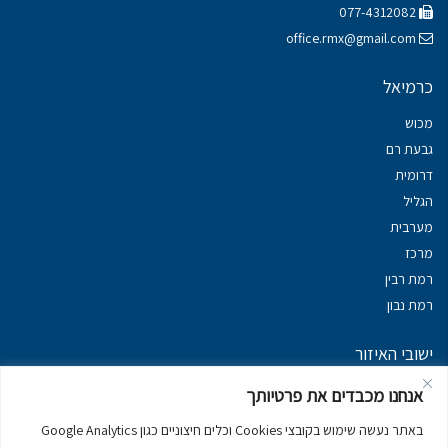
077-4312082
office.rmx@gmail.com
כרמיאל
מכוש
גבעת רם
דרומית
הגליל
מערבית
מרכז
רמת רבין
רמת נבון
ישובי האיזור
נכסים במשגב
אנחנו מכבדים את פרטיותך
נכסים ב
גליל עליון
באתר נעשה שימוש בקובצי Cookies וכלים חיצוניים כגון Google Analytics
נכסים ב
מרום הגליל