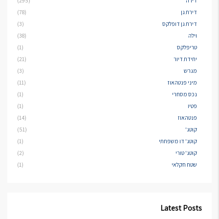
דירה
(295)
דירת גן
(78)
דירת גן דופלקס
(3)
וילה
(38)
טריפלקס
(1)
יחידת דיור
(21)
מגרש
(3)
מיני פנטהאוז
(11)
נכס מסחרי
(1)
פטיו
(1)
פנטהאוז
(14)
קוטג'
(51)
קוטג' דו משפחתי
(1)
קוטג' טורי
(2)
שטח חקלאי
(1)
Latest Posts