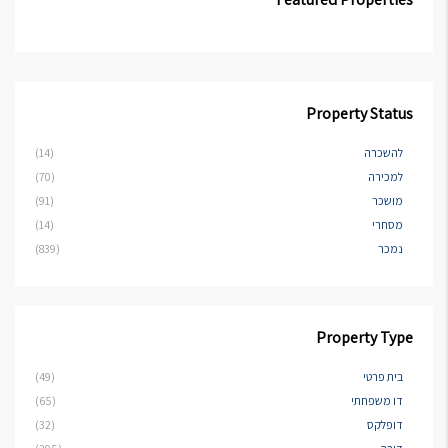
Property Status
להשכרה
(14)
למכירה
(70)
מושכר
(91)
מסחרי
(14)
נמכר
(839)
Property Type
בית פרטי
(49)
דו משפחתי
(65)
דופלקס
(32)