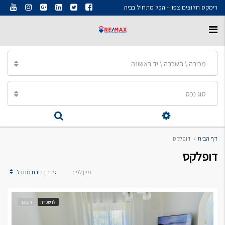
רימקס חלוצים צפון - הכל מתחיל בבית
מכירה \ השכרה \ יד ראשונה
סוג נכס
דף הבית
דופלקס
דופלקס
מיין לפי:
סדר ברירת מחדל
להשכרה
הושכר