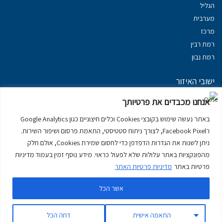
הגליל
מערבית
מרכז
רמת רבין
רמת נבון
ישובי האיזור
נכסים במשגב
אנחנו מכבדים את פרטיותך
נכסים ב
גליל עליון
באתר נעשה שימוש בקובצי Cookies וכלים חיצוניים כגון Google Analytics
נכסים ב
מרום הגליל
ו־Facebook Pixel, לצורך ניתוח סטטיסטי, התאמת פרסום ושיפור השירות.
נכסים ב
סובב כנרת
ניתן לשנות את הגדרות הדפדפן כדי לחסום שמירת Cookies, אולם חלק
נכסים ב
ראש פינה
מהפונקציות באתר עלולות שלא לפעול כראוי. מידע נוסף זמין בעמוד מדיניות
פרטיות באתר
מדיניות פרטיות האתר
אשר הכל
דירות למכירה בכרמיאל
יצירת קשר
דרושים
מדיניות פרטיות באתר
התאמה אישית
דחה הכל