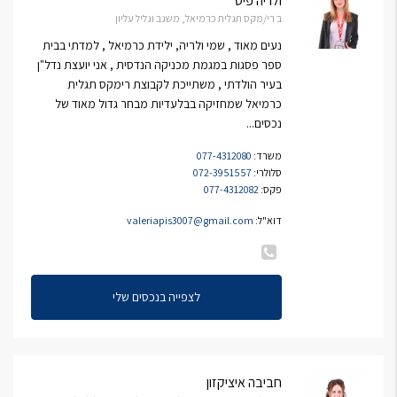
ולריה פיס
ב רי/מקס תגלית כרמיאל, משגב וגליל עליון
נעים מאוד , שמי ולריה, ילידת כרמיאל , למדתי בבית
ספר פסגות במגמת מכניקה הנדסית , אני יועצת נדל"ן
בעיר הולדתי , משתייכת לקבוצת רימקס תגלית
כרמיאל שמחזיקה בבלעדיות מבחר גדול מאוד של
נכסים...
משרד:
077-4312080
סלולרי:
072-3951557
פקס:
077-4312082
דוא"ל:
valeriapis3007@gmail.com
לצפייה בנכסים שלי
חביבה איציקזון