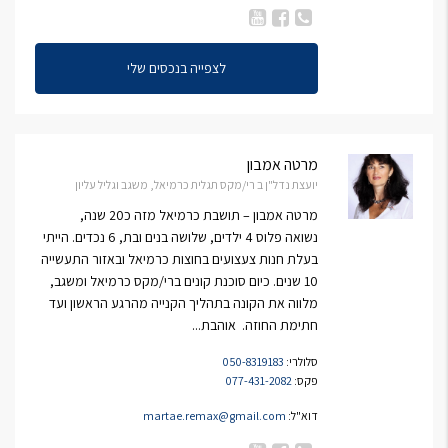
לצפייה בנכסים שלי
מרטה אמבון
יועצת נדל"ן ב רי/מקס תגלית כרמיאל, משגב וגליל עליון
מרטה אמבון – תושבת כרמיאל מזה כ20 שנה,
נשואה פלוס 4 ילדים, שלושה בנים ובת, 6 נכדים. הייתי
בעלת חנות צעצועים בחוצות כרמיאל ובאזור התעשייה
10 שנים. כיום סוכנת קונים ברי/מקס כרמיאל ומשגב,
מלווה את הקונה בתהליך הקנייה מהרגע הראשון ועד
חתימת החוזה. אוהבת...
סלולרי:
050-8319183
פקס:
077-431-2082
דוא"ל:
martae.remax@gmail.com