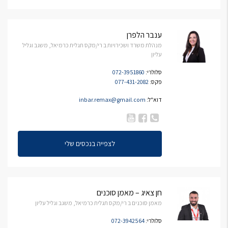
ענבר הלפרן
מנהלת משרד ושכירויות ב רי/מקס תגלית כרמיאל, משגב וגליל
עליון
סלולרי:
072-3951860
פקס:
077-431-2082
דוא"ל:
inbar.remax@gmail.com
לצפייה בנכסים שלי
חן צאיג – מאמן סוכנים
מאמן סוכנים ב רי/מקס תגלית כרמיאל, משגב וגליל עליון
סלולרי:
072-3942564