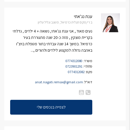
ענת נג'אתי
ב רי/מקס תגלית כרמיאל, משגב וגליל עליון
נעים מאוד , אני ענת נג'אתי, נשואה + 4 ילדים , גדלתי
בקריית מוצקין , מזה כ-20 שנה מתגוררת בעיר
כרמיאל. במשך 14 שנה עבדתי בתור מטפלת בויצ"ו
באהבה גדולה למקצוע לילדים ולהורים ,...
משרד:
0774312080
סלולרי:
0723901291
פקס:
0774312082
דוא"ל:
anat.nagati.remax@gmail.com
לצפייה בנכסים שלי