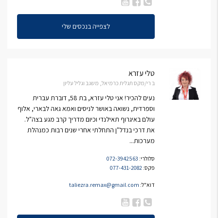
לצפייה בנכסים שלי
טלי עזרא
ב רי/מקס תגלית כרמיאל, משגב וגליל עליון
נעים להכיר! אני טלי עזרא, בת 58, דוברת עברית
וספרדית, נשואה באושר לניסים ואמא גאה לבארי, אלוף
עולם באיגרוף תאילנדי וכיום מדריך קרב מגע בצה"ל.
את דרכי בנדל"ן התחלתי אחרי שנים רבות כמנהלת
מערכות...
סלולרי:
072-3942563
פקס:
077-431-2082
דוא"ל:
taliezra.remax@gmail.com