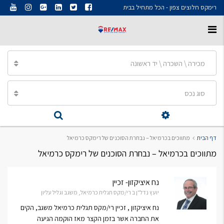
רימקס חלוצים צפון - הכל מתחיל בבית
מכירה \ השכרה \ יד ראשונה
סוג נכס
דף הבית
מתווכים בכרמיאל – נבחרת הסוכנים של רימקס כרמיאל
מתווכים בכרמיאל – נבחרת הסוכנים של רימקס כרמיאל
נח איציקזון- זכיין
יועץ נדל"ן ב רי/מקס תגלית כרמיאל, משגב וגליל עליון
נח איציקזון , זכיין רי/מקס תגלית כרמיאל משגב, הקים
את החברה אשר בזמן הקצר מאז הוקמה הגיעה