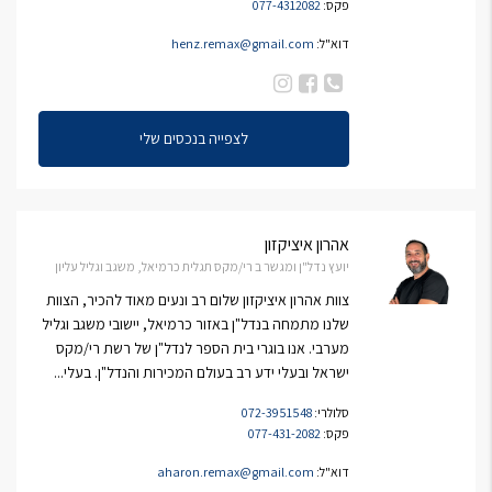
פקס:
077-4312082
דוא"ל:
henz.remax@gmail.com
לצפייה בנכסים שלי
אהרון איציקזון
יועץ נדל"ן ומגשר ב רי/מקס תגלית כרמיאל, משגב וגליל עליון
צוות אהרון איציקזון שלום רב ונעים מאוד להכיר, הצוות
שלנו מתמחה בנדל"ן באזור כרמיאל, יישובי משגב וגליל
מערבי. אנו בוגרי בית הספר לנדל"ן של רשת רי/מקס
ישראל ובעלי ידע רב בעולם המכירות והנדל"ן. בעלי...
סלולרי:
072-3951548
פקס:
077-431-2082
דוא"ל:
aharon.remax@gmail.com