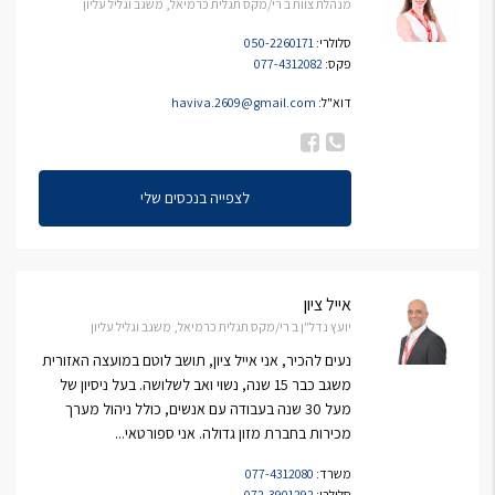
מנהלת צוות ב רי/מקס תגלית כרמיאל, משגב וגליל עליון
סלולרי:
050-2260171
פקס:
077-4312082
דוא"ל:
haviva.2609@gmail.com
לצפייה בנכסים שלי
אייל ציון
יועץ נדל"ן ב רי/מקס תגלית כרמיאל, משגב וגליל עליון
נעים להכיר, אני אייל ציון, תושב לוטם במועצה האזורית
משגב כבר 15 שנה, נשוי ואב לשלושה. בעל ניסיון של
מעל 30 שנה בעבודה עם אנשים, כולל ניהול מערך
מכירות בחברת מזון גדולה. אני ספורטאי...
משרד:
077-4312080
סלולרי:
072-3901292