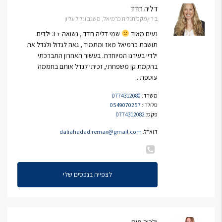
דליה חדד
ב רי/מקס תגלית כרמיאל, משגב וגליל עליון
נעים מאוד
שמי דליה חדד , נשואה + 3 ילדים.
תושבת כרמיאל מאז ומתמיד , גאה לגדול ולגדל את
ילדיי בעירנו המיוחדת. בעשור האחרון התברכתי
בהקמת קן משפחתי, זכיתי לגדל אותם בחממה
עוטפת...
משרד:
0774312080
סלולרי:
0549070257
פקס:
0774312082
דוא"ל:
daliahadad.remax@gmail.com
לצפייה בנכסים שלי