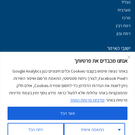
הגליל
מערבית
מרכז
רמת רבין
רמת נבון
ישובי האיזור
נכסים במשגב
אנחנו מכבדים את פרטיותך
נכסים ב
גליל עליון
באתר נעשה שימוש בקובצי Cookies וכלים חיצוניים כגון Google Analytics
נכסים ב
מרום הגליל
ו־Facebook Pixel, לצורך ניתוח סטטיסטי, התאמת פרסום ושיפור השירות.
נכסים ב
סובב כנרת
ניתן לשנות את הגדרות הדפדפן כדי לחסום שמירת Cookies, אולם חלק
נכסים ב
ראש פינה
מהפונקציות באתר עלולות שלא לפעול כראוי. מידע נוסף זמין בעמוד מדיניות
פרטיות באתר
מדיניות פרטיות האתר
אשר הכל
דירות למכירה בכרמיאל
יצירת קשר
דרושים
מדיניות פרטיות באתר
התאמה אישית
דחה הכל
עקוב אחרינו