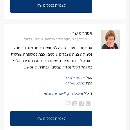
לצפייה בנכסים שלי
אסתר מישר
יועצת נדל"ן ב רי/מקס תגלית כרמיאל, משגב וגליל עליון
אני אסתר מישר נשואה לשמואל באושר מזה 50 שנה.
זכינו ל 3 בנות 8 נכדים ו2 נינים.. כבת למשפחה שורשית
בארץ, 9 דורות מצפת, שירתיתי בצבא כמזכירת אלוף
במינהל הסגל (מדור קצינים) ונבחרתי לשמש...
סלולרי:
072-3942609
פקס:
077-431-2082
דוא"ל:
esters.remax@gmail.com
לצפייה בנכסים שלי